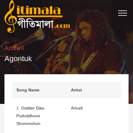
Artcell
Agontuk
Song Name
Artist
1.
Ostitter Dike
Artcell
Pododdhonir
Shommohon