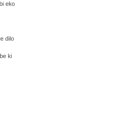
bi eko
e dilo
be ki