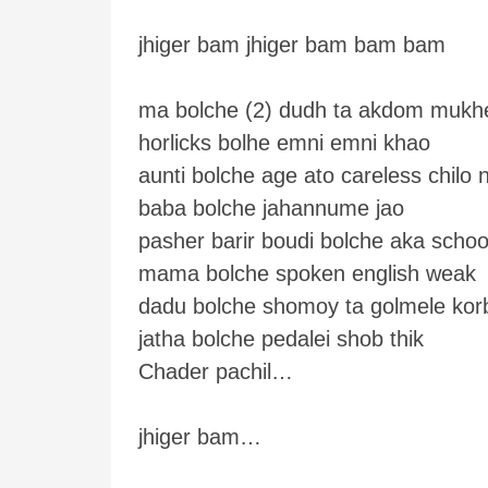
jhiger bam jhiger bam bam bam
ma bolche (2) dudh ta akdom mukhe
horlicks bolhe emni emni khao
aunti bolche age ato careless chilo 
baba bolche jahannume jao
pasher barir boudi bolche aka schoo
mama bolche spoken english weak
dadu bolche shomoy ta golmele korb
jatha bolche pedalei shob thik
Chader pachil…
jhiger bam…