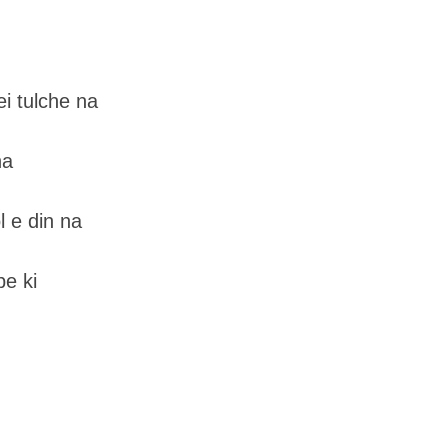
i tulche na
na
l e din na
e ki