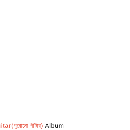
ar(পুরোনো গীটার)
Album