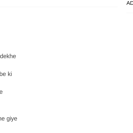
A
 dekhe
be ki
e
he giye