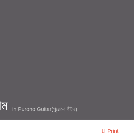
াম
in
Purono Guitar(পুরোনো গীটার)
Print