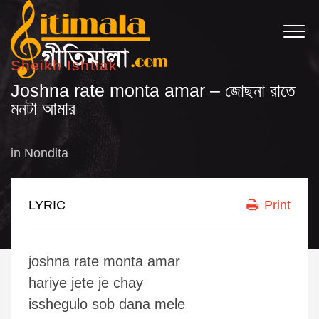
Sheikh Ishtiak
Joshna rate monta amar – জোছনা রাতে
মনটা আমার
in
Nondita
LYRIC
Print
joshna rate monta amar
hariye jete je chay
isshegulo sob dana mele