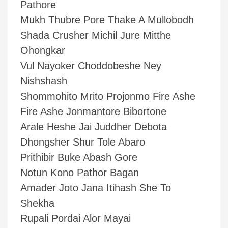
Pathore
Mukh Thubre Pore Thake A Mullobodh
Shada Crusher Michil Jure Mitthe
Ohongkar
Vul Nayoker Choddobeshe Ney
Nishshash
Shommohito Mrito Projonmo Fire Ashe
Fire Ashe Jonmantore Bibortone
Arale Heshe Jai Juddher Debota
Dhongsher Shur Tole Abaro
Prithibir Buke Abash Gore
Notun Kono Pathor Bagan
Amader Joto Jana Itihash She To
Shekha
Rupali Pordai Alor Mayai