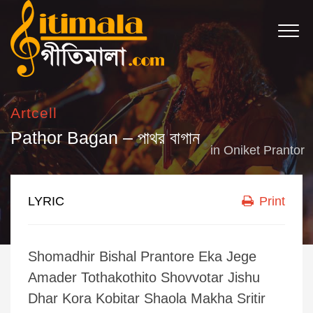
Artcell
Pathor Bagan – পাথর বাগান
in
Oniket Prantor
LYRIC
Print
Shomadhir Bishal Prantore Eka Jege
Amader Tothakothito Shovvotar Jishu
Dhar Kora Kobitar Shaola Makha Sritir