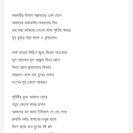
স্বমাধীর বিশাল প্রান্তরে একা যেগে
আমাদের তথাকথিত সভ্যতার যিশু
ধার করা কবিতার শেওলা মাখা স্মৃতির পাথরে
মুখ ধুবড়ে পড়ে থাকে এ মুল্যবোধ
সাদা কাচের মিছিল জুড়ে মিথ্যা অহংকার
ভুল নায়কের মৃত প্রজন্ম ফিরে আসে
ফিরে আসে জন্মান্তরে বিবর্তন
আড়ালে হেসে যায় যুধের দেবতা
ধংশের সুর তোলে আবারও
পৃথিবীর বুকে আকাস ঘোরে
নতুন কোনো পাথর বাগান
আমাদের যত জানা ইতিহাস সে তো শেখা
রুপালি পর্দায় বাগানের সবুজ ঘাসে
মিশে থাকে কত যুগের নষ্ট গল্প