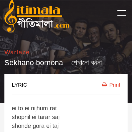
Warfaze
Sekhano bornona – শেখানো বর্ননা
LYRIC
Print
ei to ei nijhum rat
shopnil ei tarar saj
shonde gora ei taj