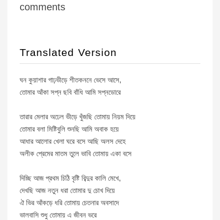
comments
Translated Version
ঘন কুয়াশার গাঢ়ভীড়ে শীতকননে ভেসে আসে,
তোমার আঁকা সপ্ন ছবি বাঁধি আমি সপ্নডোরে
তারার মেলার অঢেল ভীড়ে খুঁজছি তোমায় নিয়ম দিয়ে
তোমার বলা মিষ্টিবুলি শুনছি আমি অবাক হয়ে
আধার আলোর খেলা ঘরে বসে আছি অলস দেহে
অলীক প্রেমের মাতম তুলে ভাবি তোমায় একা বসে
দিচ্ছি আজ প্রথম চিঠি বৃষ্টি বিব্দুর কালি মেখে,
দেখছি আজ নতুন ধরা তোমার দু চোখ দিয়ে
ঐ ভির আঁকড়ে ধরি তোমায় চেতনার অবসাদে
ভালবাসি শুধু তোমায় এ জীবন ভরে