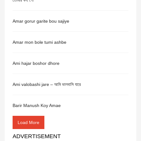
তোমার কই গো
Amar gorur garite bou sajiye
Amar mon bole tumi ashbe
Ami hajar boshor dhore
Ami valobashi jare – আমি ভালবাসি যারে
Barir Manush Koy Amae
Load More
ADVERTISEMENT