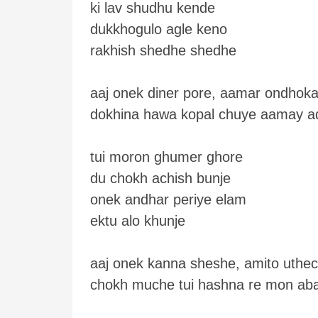
ki lav shudhu kende
dukkhogulo agle keno
rakhish shedhe shedhe
aaj onek diner pore, aamar ondhok
dokhina hawa kopal chuye aamay a
tui moron ghumer ghore
du chokh achish bunje
onek andhar periye elam
ektu alo khunje
aaj onek kanna sheshe, amito uthec
chokh muche tui hashna re mon ab