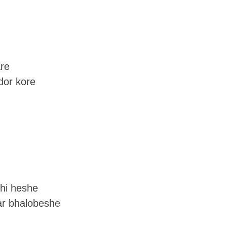
are
dor kore
hi heshe
ar bhalobeshe