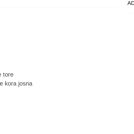
A
 tore
e kora josna