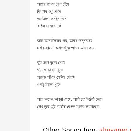
আমায় রাখিস কেন বেঁধে
কি লাভ শুধু কেঁদে
দুঃখগুলো আগলে কেন
রাখিস সেধে সেধে
আজ অনেকদিনের পরে, আমার অন্ধকারে
দখিনা হাওয়া কপাল ছুঁয়ে আমায় আদর করে
তুই মরণ ঘুমের ঘোরে
দু'চোখ আছিস বুজে
অনেক আঁধার পেরিয়ে পেলাম
একটু আলো খুঁজে
আজ অনেক কান্না শেষে, আমি তো উঠেছি হেসে
চোখ মুছে তুই হাস'না রে মন আবার ভালোবেসে
Other Songs from
shayaner