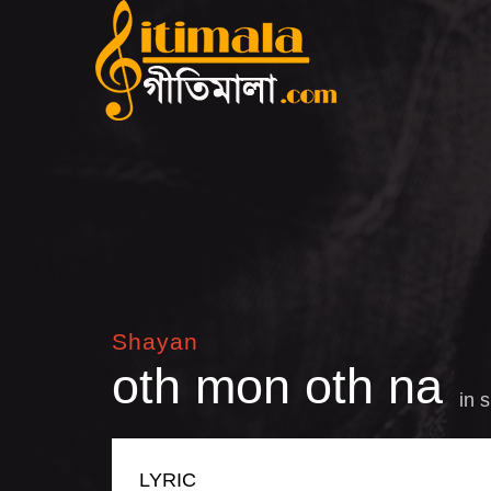
Shayan
oth mon oth na
in
s
LYRIC